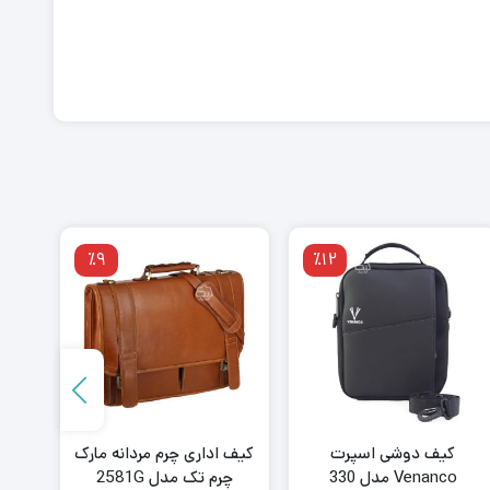
٪9
٪12
کیف دوشی اسپرت
کیف اداری چرم مردانه مارک
کیف 
Venanco مدل 330
چرم تک مدل 2581G
برزنتی BG مدل 