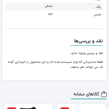
تک زیپ
مشکی
رنگ
چرم
زیپ استیل
جنس
آستر تمام چرم
سر زیپ چرمی
نقد و بررسی‌ها
یراق آلات فلزی
دارای محافظ لپ تاپ
نقد و بررسی وجود ندارد.
جیب مخفی داخل کیف
فقط مشتریانی که وارد سیستم شده اند و این محصول را خریداری کرده
بند دوشی چرم و بافت
اند می توانند نظر بدهند.
جیب زیپ دار در جلو و پشت کیف
جیب و جا خودکاری چرمی داخل کیف
کالاهای مشابه