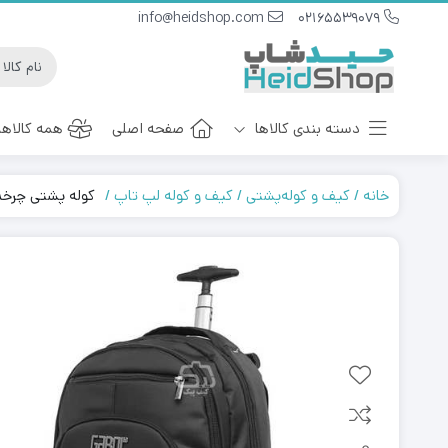
info@heidshop.com
02165539079
دسته بندی کالاها
صفحه اصلی
همه کالاها
خانه
کیف و کوله‌پشتی
کیف و کوله لپ تاپ
کوله پشتی چرخدار با دسته تراول GABOL
ست هدیه