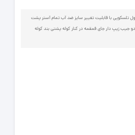
ول تلسکوپی با قابلیت تغییر سایز ضد آب تمام آستر پشت
رشت سرزیپ های فلزی سه جیب زیپ دار جلوی کوله پشتی ضربه گیر دو طرفه لپ تاپ تا سایز 15.6 اینج دو جیب زیپ دار جای قمقمه در کنار کوله پشتی بند کوله