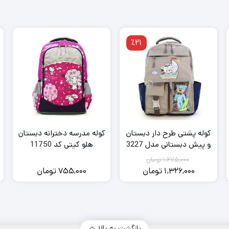
٪21
کوله پشتی طرح دار دبستان
کوله مدرسه دخترانه دبستان
و پیش دبستانی مدل 3227
هلو کیتی کد 11750
همراه با عروسک
1,675,000
تومان
1,326,000
تومان
755,000
تومان
قیمت
قیمت
فعلی:
اصلی:
1,675,000
1,326,000
تومان
تومان.
بود.
بازگشت به بالا