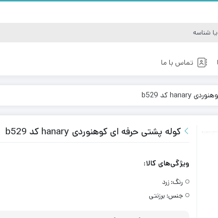
تماس با ما
han کد b529
کوله کوهنوردی
کوله مدرسه
کوله پشتی حرفه ای کوهنوردی hanary کد b529
ویژگی‌های کالا:
رنگ:
زرد
جنس:
برزنتی