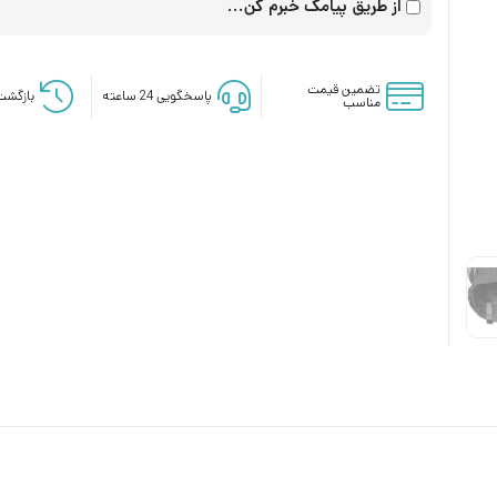
از طریق پیامک خبرم کن...
تضمین قیمت
پاسخگویی 24 ساعته
بازگشت 
مناسب