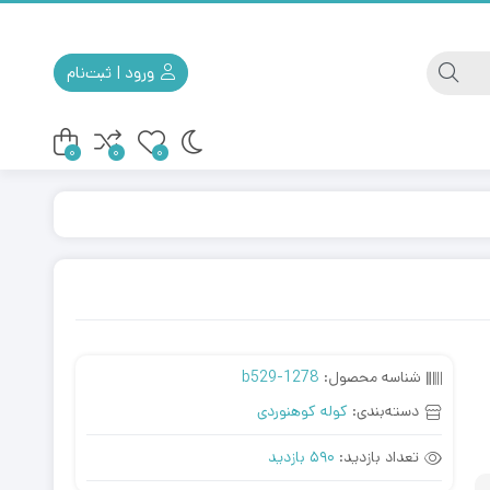
ورود | ثبت‌نام
0
0
0
کوله مسافرتی
کیف ابزار
شناسه محصول:
b529-1278
دسته‌بندی:
کوله کوهنوردی
تعداد بازدید:
590 بازدید