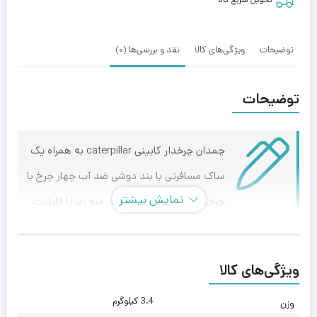
توضیحات
ویژگی‌های کالا
نقد و بررسی‌ها (0)
توضیحات
چمدان چرخدار کابینی caterpillar به همراه یک
ساک مسافرتی با بند دوشی ضد آب چهار چرخ با
نمایش بیشتر
چرخش 360 درجه دارای قفل سه رمز با قابلیت
اتصال سرزیپ ها به قفل دسته تراول فلزی تلسکوپی ۳ استپه
دو جیب زیپ دار در جلوی چمدان جنس برزنت با کیفیت، محکم
ویژگی‌های کالا
و مقاوم دارای محفظه نگهداری لپ تاپ تا سایز 15 اینچ تک
3.4 کیلوگرم
دسته (دسته یک تکه و پرچ شده روی چمدان) دارای کارت
وزن